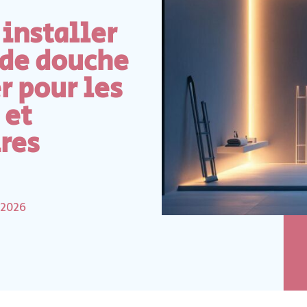
installer
 de douche
r pour les
 et
ires
 2026