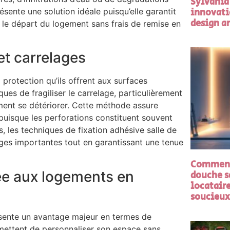
Sylvania 
innovati
ésente une solution idéale puisqu’elle garantit
design a
si le départ du logement sans frais de remise en
et carrelages
protection qu’ils offrent aux surfaces
ques de fragiliser le carrelage, particulièrement
ment se détériorer. Cette méthode assure
puisque les perforations constituent souvent
s, les techniques de fixation adhésive salle de
ges importantes tout en garantissant une tenue
Comment 
ée aux logements en
douche sa
locataire
soucieux
ésente un avantage majeur en termes de
ermettent de personnaliser son espace sans