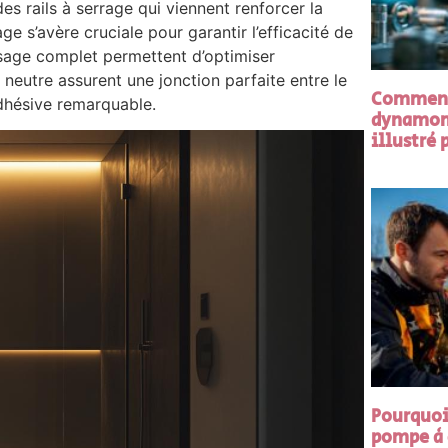
s rails à serrage qui viennent renforcer la
ge s’avère cruciale pour garantir l’efficacité de
sage complet permettent d’optimiser
e neutre assurent une jonction parfaite entre le
Comment 
 adhésive remarquable.
dynamomé
illustré
Pourquoi 
pompe à 