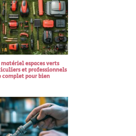
 matériel espaces verts
iculiers et professionnels
e complet pour bien