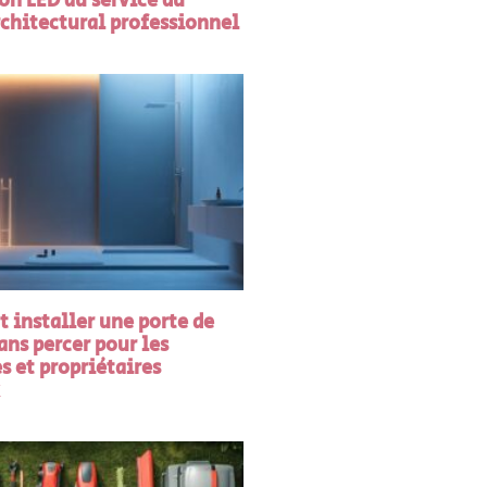
on LED au service du
rchitectural professionnel
installer une porte de
ns percer pour les
s et propriétaires