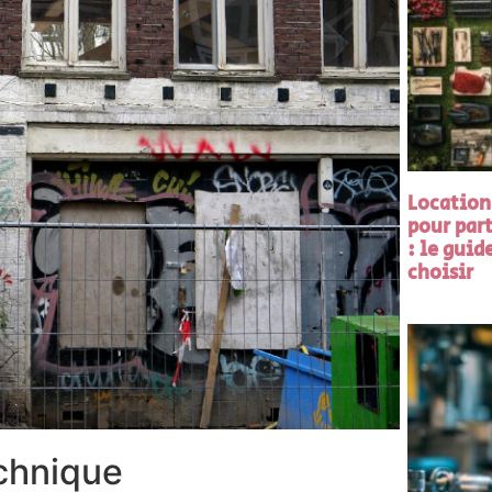
Location
pour part
: le guid
choisir
chnique