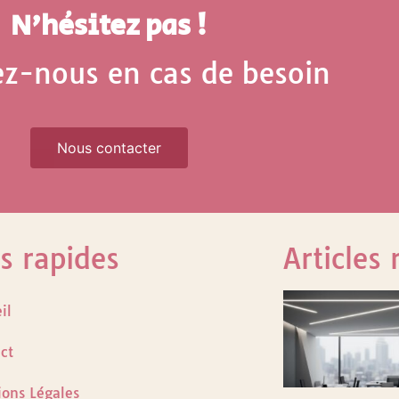
N'hésitez pas !
ez-nous en cas de besoin
Nous contacter
s rapides
Articles 
il
ct
ons Légales