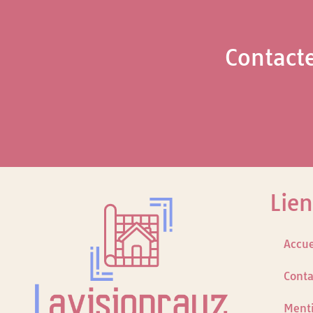
Contact
Lien
Accue
Conta
Menti