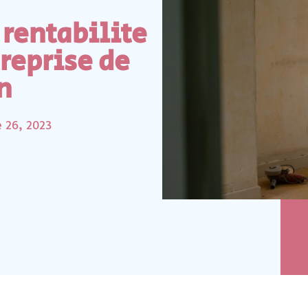
 rentabilite
reprise de
n
 26, 2023