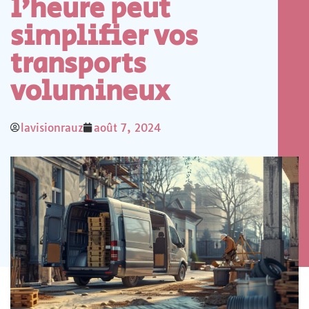
l’heure peut
simplifier vos
transports
volumineux
lavisionrauz
août 7, 2024