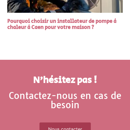
Pourquoi choisir un installateur de pompe à
chaleur à Caen pour votre maison ?
N'hésitez pas !
Contactez-nous en cas de
besoin
Nous contacter